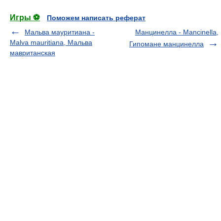
Игры ⚽
Поможем написать реферат
Мальва мауритиана -
Манцинелла - Mancinella,
Malva mauritiana, Мальва
Гипомане манцинелла
мавританская