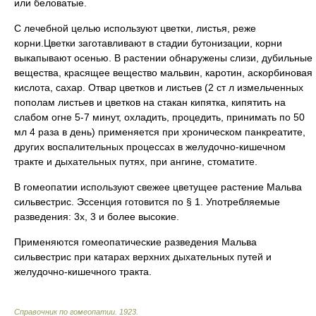
или беловатые.
С лечебной целью используют цветки, листья, реже
корни.Цветки заготавливают в стадии бутонизации, корни
выкапывают осенью. В растении обнаружены слизи, дубильные
вещества, красящее вещество мальвин, каротин, аскорбиновая
кислота, сахар. Отвар цветков и листьев (2 ст л измельченных
пополам листьев и цветков на стакан кипятка, кипятить на
слабом огне 5-7 минут, охладить, процедить, принимать по 50
мл 4 раза в день) применяется при хроническом панкреатите,
других воспалительных процессах в желудочно-кишечном
тракте и дыхательных путях, при ангине, стоматите.
В гомеопатии используют свежее цветущее растение Мальва
сильвестрис. Эссенция готовится по § 1. Употребляемые
разведения: 3х, 3 и более высокие.
Применяются гомеопатические разведения Мальва
сильвестрис при катарах верхних дыхательных путей и
желудочно-кишечного тракта.
Справочник по гомеопатии
.
1923
.