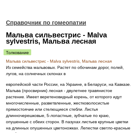
Справочник по гомеопатии
Мальва сильвестрис - Malva
sylvestris, Мальва лесная
Толкование
Мальва сильвестрис - Malva sylvestris, Мальва лесная
Из семейства мальвовых. Растет по обочинам дорог, полей,
лугов, на солнечных склонах в
европейской части России, на Украине, в Беларуси, на Кавказе.
Мальва (просвирник) лесная - двулетнее травянистое
растение. Имеет веретеновидный корень, от которого идут
многочисленные, разветвленные, жестковолосистые
прямостоячие или стелющиеся стебли. Листья
длинночерешковые, 5-лопастные, зубчатые по краю,
опушенные с обеих сторон. В пазухах листьев крупные цветки
на длинных опушенных цветоножках. Лепестки светло-красные