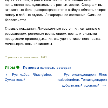
появляются последовательно в разных местах. Специфичны
затылочные боли, распространяются в выйную область и через
голову в лобные отделы. Лихорадочное состояние. Сильное
беспокойство.
Главные показания: Лихорадочные состояния, связанные с
ревматизмом, рожистым воспалением, воспалительными
процессами органов дыхания, желудочно-кишечного тракта,
мочевыделительной системы.
Справочник по гомеопатии
.
1923
.
Игры ⚽
Поможем написать реферат
Рус глабра - Rhus glabra,
Рус токсикодендрон - Rhus
Сумах голый
toxicodendron, Токсикодендрон
дуболистный, ядовитый