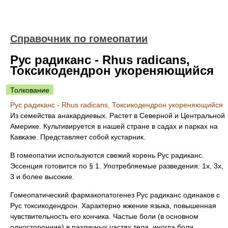
Справочник по гомеопатии
Рус радиканс - Rhus radicans,
Токсикодендрон укореняющийся
Толкование
Рус радиканс - Rhus radicans, Токсикодендрон укореняющийся
Из семейства анакардиевых. Растет в Северной и Центральной
Америке. Культивируется в нашей стране в садах и парках на
Кавказе. Представляет собой кустарник.
В гомеопатии используются свежий корень Рус радиканс.
Эссенция готовится по § 1. Употребляемые разведения: 1х, 3х,
3 и более высокие.
Гомеопатический фармакопатогенез Рус радиканс одинаков с
Рус токсикодендрон. Характерно жжение языка, повышенная
чувствительность его кончика. Частые боли (в основном
односторонние) в различных частях тела, иногда боли