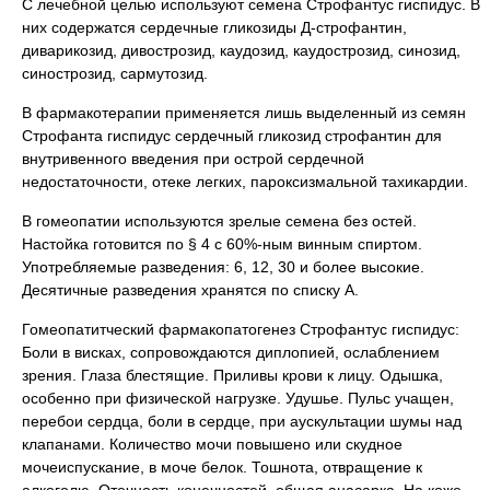
С лечебной целью используют семена Строфантус гиспидус. В
них содержатся сердечные гликозиды Д-строфантин,
диварикозид, дивострозид, каудозид, каудострозид, синозид,
синострозид, сармутозид.
В фармакотерапии применяется лишь выделенный из семян
Строфанта гиспидус сердечный гликозид строфантин для
внутривенного введения при острой сердечной
недостаточности, отеке легких, пароксизмальной тахикардии.
В гомеопатии используются зрелые семена без остей.
Настойка готовится по § 4 с 60%-ным винным спиртом.
Употребляемые разведения: 6, 12, 30 и более высокие.
Десятичные разведения хранятся по списку А.
Гомеопатитческий фармакопатогенез Строфантус гиспидус:
Боли в висках, сопровождаются диплопией, ослаблением
зрения. Глаза блестящие. Приливы крови к лицу. Одышка,
особенно при физической нагрузке. Удушье. Пульс учащен,
перебои сердца, боли в сердце, при аускультации шумы над
клапанами. Количество мочи повышено или скудное
мочеиспускание, в моче белок. Тошнота, отвращение к