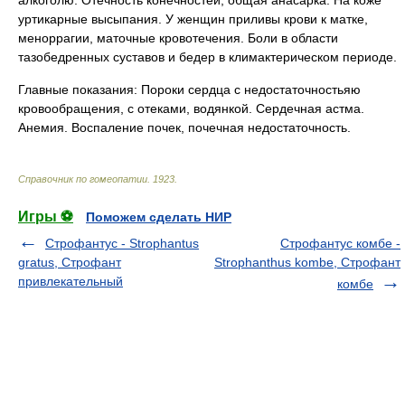
алкоголю. Отечность конечностей, общая анасарка. На коже
уртикарные высыпания. У женщин приливы крови к матке,
меноррагии, маточные кровотечения. Боли в области
тазобедренных суставов и бедер в климактерическом периоде.
Главные показания: Пороки сердца с недостаточностьяю
кровообращения, с отеками, водянкой. Сердечная астма.
Анемия. Воспаление почек, почечная недостаточность.
Справочник по гомеопатии
.
1923
.
Игры ⚽
Поможем сделать НИР
Строфантус - Strophantus
Строфантус комбе -
gratus, Строфант
Strophanthus kombe, Строфант
привлекательный
комбе