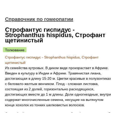
Справочник по гомеопатии
Строфантус гиспидус -
Strophanthus hispidus, Строфант
щетинистый
Толкование
Строфантус гиспидус - Strophanthus hispidus, Строфант
щетинистый
Из семейства кутровых. В диком виде произрастает в Африке.
Введен в культуру в Индии и Африке. Травянистая лиана,
достигающая в длину 15-20 м. Цветки красивые в полузонтиках
с беловато-желтым венчиком. Плод - сложная листовка,
состоящая из 2 долей, горизонтально расходящихся,
достигающих вместе до 1 м длины. Доли одногнездные, внутри
содержат многочисленные семена, несущие на вытянутом
конце хохолок из тонких шелковистых волосков.