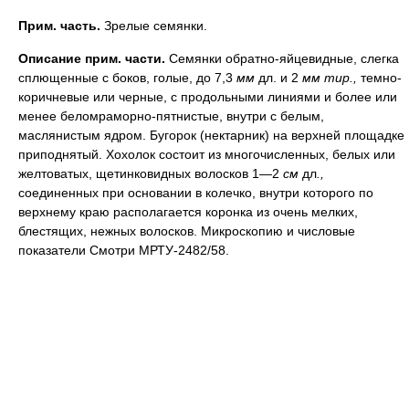
Прим. часть.
Зрелые семянки.
Описание прим. части.
Семянки обратно-яйцевидные, слегка
сплющенные с боков, голые, до 7,3
мм
дл. и 2
мм тир.,
темно-
коричневые или черные, с продольными линиями и более или
менее беломраморно-пятнистые, внутри с белым,
маслянистым ядром. Бугорок (нектарник) на верхней площадке
приподнятый. Хохолок состоит из многочисленных, белых или
желтоватых, щетинковидных волосков 1—2
см
дл
.,
соединенных при основании в колечко, внутри которого по
верхнему краю располагается коронка из очень мелких,
блестящих, нежных волосков. Микроскопию и числовые
показатели Смотри МРТУ-2482/58.