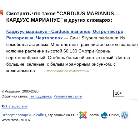
Смотреть что такое "CARDUUS MARIANUS —
КАРДУУС МАРИАНУС" в других словарях:
Кардуус марианус - Carduus marianus, Остро-пестро,
Расторопша, Чертополох
— Син.: Silybum marianum.Из
семейства астровых. Многолетнее травянистое светло зеленое
колючее растение высотой 60 130 Смотри Корень
веретенообразный. Стебель большей частью голый. Листья
большие, зеленые, с белым мраморным рисунком, с
колючками на …
Справочник по гомеопатии
© Академик, 2000-2026
18+
Обратная связь:
Техподдержка
,
Реклама на сайте
👣 Путешествия
Экспорт словарей на сайты
, сделанные на PHP,
Joomla,
Drupal,
WordPress, MODx.