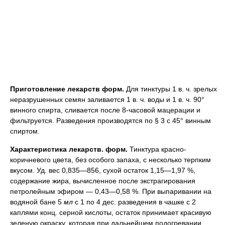
Приготовление лекарств форм.
Для тинктуры 1 в. ч. зрелых
неразрушенных семян заливается 1 в. ч. воды и 1 в. ч. 90°
винного спирта, сливается после 8-часовой мацерации и
фильтруется. Разведения производятся по § 3 с 45° винным
спиртом.
Характеристика лекарств. форм.
Тинктура красно-
коричневого цвета, без особого запаха, с несколько терпким
вкусом. Уд. вес 0,835—856, сухой остаток 1,15—1,97 %,
содержание жира, вычисленное после экстрагирования
петролейным эфиром — 0,43—0,58 %. При выпаривании на
водяной бане 5
мл
с 1 по 4 дес. разведения в чашке с 2
каплями конц. серной кислоты, остаток принимает красивую
зеленую окраску, которая при дальнейшем подогревании