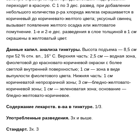
переходит в красную. С 1 по 3 дес. развед. при добавлении
небольшого количества р-ра хлорида железа окрашивается в
коричневый до коричневато-желтого цвета; уксусный свинец
вызывает появление желтого осадка или желтоватое
помутнение. 1-е и 2-е дес. разведения в слое толщиной в 1
см
окрашены в желтоватый цвет.
Данные капил. анализа тинктуры.
Высота подъема — 8,5
см
при 52 % отн. вл., 16° С. Верхняя часть: 2,5
см
— водная зона,
фиолетовой до красновато-коричневой окраски с более
светлой внутренней поверхностью; 1
см
— зона в виде
выпуклости фиолетового цвета. Нижняя часть: 1
см
коричневатой непрозрачной зоны; 3
см
—бледно-желтовато-
коричневой зоны; 1
см
— зеленоватая зона; основание —
бледно-желтовато-коричневое.
Содержание лекарств. в-ва в тинктуре.
1/3.
Употребленные разведения.
3х и выше.
Стандарт.
3х. 3