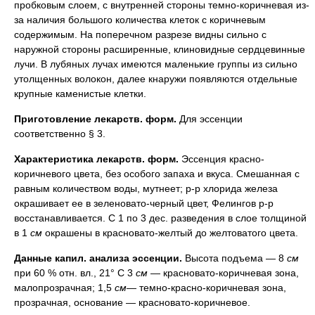
пробковым слоем, с внутренней стороны темно-коричневая из-
за наличия большого количества клеток с коричневым
содержимым. На поперечном разрезе видны сильно с
наружной стороны расширенные, клиновидные сердцевинные
лучи. В лубяных лучах имеются маленькие группы из сильно
утолщенных волокон, далее кнаружи появляются отдельные
крупные каменистые клетки.
Приготовление лекарств. форм.
Для эссенции
соответственно § 3.
Характеристика лекарств. форм.
Эссенция красно-
коричневого цвета, без особого запаха и вкуса. Смешанная с
равным количеством воды, мутнеет; р-р хлорида железа
окрашивает ее в зеленовато-черный цвет, Фелингов р-р
восстанавливается. С 1 по 3 дес. разведения в слое толщиной
в 1
см
окрашены в красновато-желтый до желтоватого цвета.
Данные капил. анализа эссенции.
Высота подъема — 8
см
при 60 % отн. вл., 21° С 3
см
— красновато-коричневая зона,
малопрозрачная; 1,5
см
— темно-красно-коричневая зона,
прозрачная, основание — красновато-коричневое.