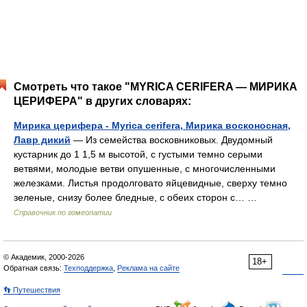
Смотреть что такое "MYRICA CERIFERA — МИРИКА
ЦЕРИФЕРА" в других словарях:
Мирика церифера - Myrica cerifera, Мирика восконосная,
Лавр дикий
— Из семейства восковниковых. Двудомный
кустарник до 1 1,5 м высотой, с густыми темно серыми
ветвями, молодые ветви опушенные, с многочисленными
железками. Листья продолговато яйцевидные, сверху темно
зеленые, снизу более бледные, с обеих сторон с… …
Справочник по гомеопатии
© Академик, 2000-2026
18+
Обратная связь:
Техподдержка
,
Реклама на сайте
👣 Путешествия