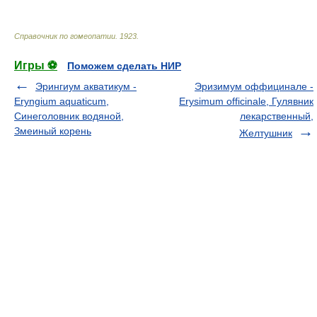
Справочник по гомеопатии
.
1923
.
Игры ⚽
Поможем сделать НИР
Эрингиум акватикум -
Эризимум оффицинале -
Еryngium aquaticum,
Erysimum officinale, Гулявник
Синеголовник водяной,
лекарственный,
Змеиный корень
Желтушник