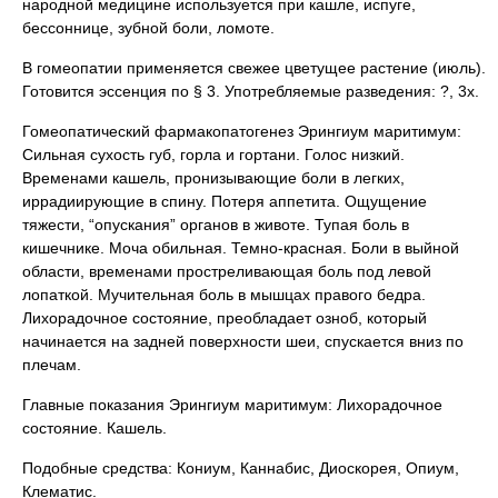
народной медицине используется при кашле, испуге,
бессоннице, зубной боли, ломоте.
В гомеопатии применяется свежее цветущее растение (июль).
Готовится эссенция по § 3. Употребляемые разведения: ?, 3х.
Гомеопатический фармакопатогенез Эрингиум маритимум:
Сильная сухость губ, горла и гортани. Голос низкий.
Временами кашель, пронизывающие боли в легких,
иррадиирующие в спину. Потеря аппетита. Ощущение
тяжести, “опускания” органов в животе. Тупая боль в
кишечнике. Моча обильная. Темно-красная. Боли в выйной
области, временами простреливающая боль под левой
лопаткой. Мучительная боль в мышцах правого бедра.
Лихорадочное состояние, преобладает озноб, который
начинается на задней поверхности шеи, спускается вниз по
плечам.
Главные показания Эрингиум маритимум: Лихорадочное
состояние. Кашель.
Подобные средства: Кониум, Каннабис, Диоскорея, Опиум,
Клематис.