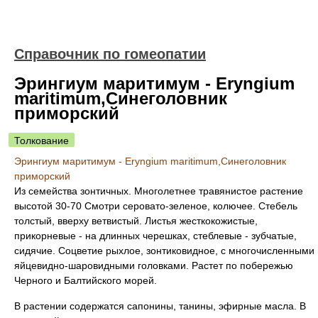
Справочник по гомеопатии
Эрингиум маритимум - Eryngium
maritimum,Синеголовник
приморский
Толкование
Эрингиум маритимум - Eryngium maritimum,Синеголовник
приморский
Из семейства зонтичных. Многолетнее травянистое растение
высотой 30-70 Смотри серовато-зеленое, колючее. Стебель
толстый, вверху ветвистый. Листья жесткокожистые,
прикорневые - на длинных черешках, стеблевые - зубчатые,
сидячие. Соцветие рыхлое, зонтиковидное, с многочисленными
яйцевидно-шаровидными головками. Растет по побережью
Черного и Балтийского морей.
В растении содержатся сапонины, танины, эфирные масла. В