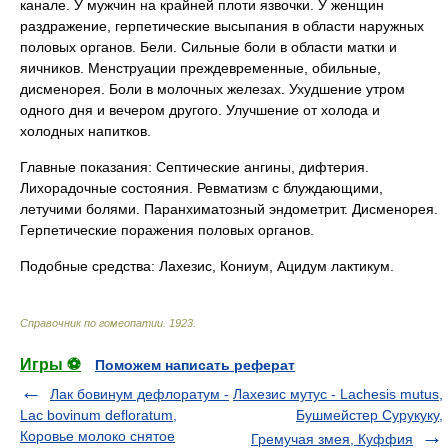
канале. У мужчин на крайней плоти язвочки. У женщин
раздражение, герпетические высыпания в области наружных
половых органов. Бели. Сильные боли в области матки и
яичников. Менструации преждевременные, обильные,
дисменорея. Боли в молочных железах. Ухудшение утром
одного дня и вечером другого. Улучшение от холода и
холодных напитков.
Главные показания: Септические ангины, дифтерия.
Лихорадочные состояния. Ревматизм с блуждающими,
летучими болями. Паранхиматозный эндометрит. Дисменорея.
Герпетические поражения половых органов.
Подобные средства: Лахезис, Кониум, Ацидум лактикум.
Справочник по гомеопатии
.
1923
.
Игры ⚽
Поможем написать реферат
Лак бовинум дефлоратум -
Лахезис мутус - Lachesis mutus,
Lac bovinum defloratum,
Бушмейстер Сурукуку,
Коровье молоко снятое
Гремучая змея, Куффия