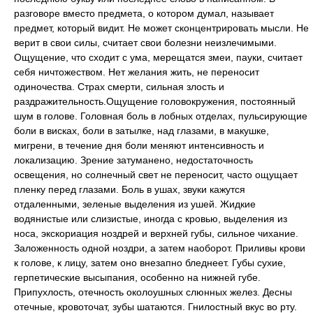
разговоре вместо предмета, о котором думал, называет
предмет, который видит. Не может сконцентрировать мысли. Не
верит в свои силы, считает свои болезни неизлечимыми.
Ощущение, что сходит с ума, мерещатся змеи, пауки, считает
себя ничтожеством. Нет желания жить, не переносит
одиночества. Страх смерти, сильная злость и
раздражительность.Ощущение головокружения, постоянный
шум в голове. Головная боль в лобных отделах, пульсирующие
боли в висках, боли в затылке, над глазами, в макушке,
мигрени, в течение дня боли меняют интенсивность и
локализацию. Зрение затуманено, недостаточность
освещения, но солнечный свет не переносит, часто ощущает
пленку перед глазами. Боль в ушах, звуки кажутся
отдаленными, зеленые выделения из ушей. Жидкие
водянистые или слизистые, иногда с кровью, выделения из
носа, экскориация ноздрей и верхней губы, сильное чихание.
Заложенность одной ноздри, а затем наоборот. Приливы крови
к голове, к лицу, затем оно внезапно бледнеет. Губы сухие,
герпетические высыпания, особенно на нижней губе.
Припухлость, отечность околоушных слюнных желез. Десны
отечные, кровоточат, зубы шатаются. Гнилостный вкус во рту.