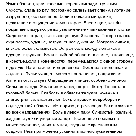
Язык обложен, края красные, корень выглядит грязным.
Сухость, слизь во рту, постоянно сплевывает слюну. Глотание
затруднено, болезненное, боли в области миндалин,
щекотание и ощущение кома в горле. Блестящие, как бы
покрытые глазурью, резко увеличенные - миндалины и глотка.
Саднение в горле, вызывающее сухой кашель. Потеря голоса,
охриплость, удушье, затрудненное дыхание. Мокрота липкая,
вязкая, белая, слизистая. Острая боль между лопатками,
идущая к грудине. Боли в выйной области, в спине, в пояснице,
в крестце.Боли в конечностях, перемещаются с одной стороны
в другую. Ноги немеют и деревянеют. Жжение в подошвах и
ладонях. Пульс учащен, малого наполнения, напряжения.
Аппетит отстуствует. Отвращение к пище, особенно жирной.
Сильная жажда. Желание молока, острых блюд. Тошнота с
головной болью. Слабость в области желудка, жжение в
эпигастрии, сильная жгучая боль в правом подреберьи и
подвздошной области. Метеоризм, стреляющие боли в животе
во всех направлениях. Боль в левом паху. Слизистый, желтый,
жидкий стул или упорный запор. Постоянные позывы на
мочеиспускание, моча темная, скудная, с красноватым
осадком Резь при мочеиспускании в мочеиспускательном