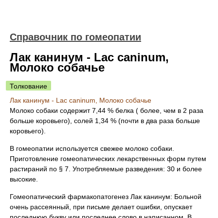
Справочник по гомеопатии
Лак канинум - Lac caninum,
Молоко собачье
Толкование
Лак канинум - Lac caninum, Молоко собачье
Молоко собаки содержит 7,44 % белка ( более, чем в 2 раза
больше коровьего), солей 1,34 % (почти в два раза больше
коровьего).
В гомеопатии используется свежее молоко собаки.
Приготовление гомеопатических лекарственных форм путем
растираний по § 7. Употребляемые разведения: 30 и более
высокие.
Гомеопатический фармакопатогенез Лак канинум: Больной
очень рассеянный, при письме делает ошибки, опускает
последнюю букву или последнее слово в написанном. В